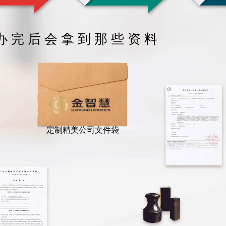
办 完 后 会 拿 到 那 些 资 料
定制精美公司文件袋