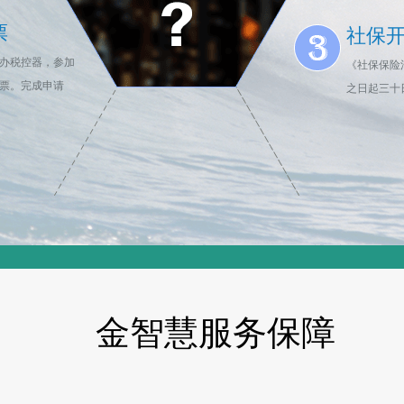
票
社保
办税控器，参加
《社保保险
票。完成申请
之日起三十
金智慧服务保障